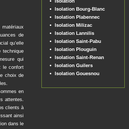
Isolation
Isolation Bourg-Blanc
Isolation Plabennec
Isolation Milizac
 matériaux
Isolation Lannilis
nuances de
Isolation Saint-Pabu
cial qu’elle
Isolation Plouguin
e technique
Isolation Saint-Renan
mesure qui
Isolation Guilers
 le confort
Isolation Gouesnou
le choix de
les.
s sommes en
s attentes.
s clients à
issant ainsi
tion dans le