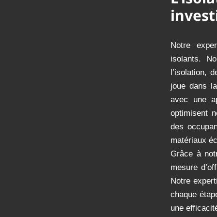
inves
Notre expe
isolants. N
l’isolation, 
joue dans la
avec une ap
optimisent 
des occupant
matériaux éc
Grâce à not
mesure d’off
Notre expert
chaque étape,
une efficacit